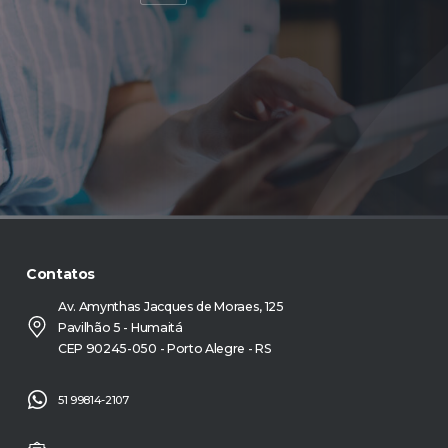
Contatos
Av. Amynthas Jacques de Moraes, 125
Pavilhão 5 - Humaitá
CEP 90245-050 - Porto Alegre - RS
51 99814-2107